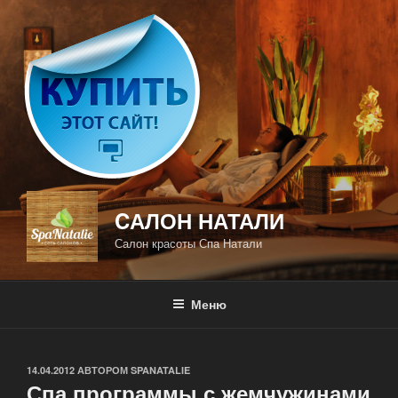
Перейти
к
содержимому
CАЛОН НАТАЛИ
Салон красоты Спа Натали
Меню
ОПУБЛИКОВАНО
14.04.2012
АВТОРОМ
SPANATALIE
Спа программы с жемчужинами