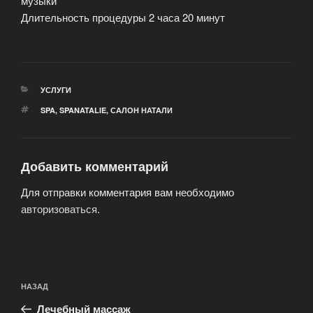
музыки
Длительность процедуры 2 часа 20 минут
РУБРИКИ
УСЛУГИ
МЕТКИ
SPA
,
SPANATALIE
,
САЛОН НАТАЛИ
Добавить комментарий
Для отправки комментария вам необходимо
авторизоваться
.
Навигация
Предыдущая
НАЗАД
по
запись:
записям
Лечебный массаж