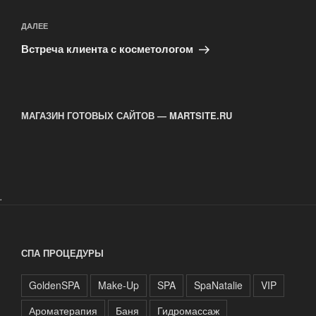
Следующая
ДАЛЕЕ
запись
Встреча клиента с косметологом
МАГАЗИН ГОТОВЫХ САЙТОВ — MARTSITE.RU
.
СПА ПРОЦЕДУРЫ
GoldenSPA
Make-Up
SPA
SpaNatalie
VIP
Ароматерапия
Баня
Гидромассаж