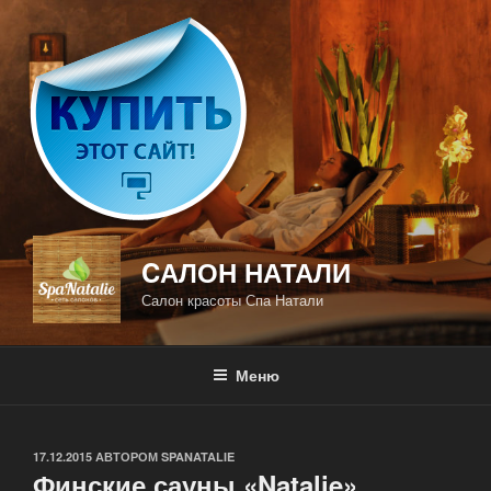
Перейти
к
содержимому
CАЛОН НАТАЛИ
Салон красоты Спа Натали
Меню
ОПУБЛИКОВАНО
17.12.2015
АВТОРОМ
SPANATALIE
Финские сауны «Natalie»