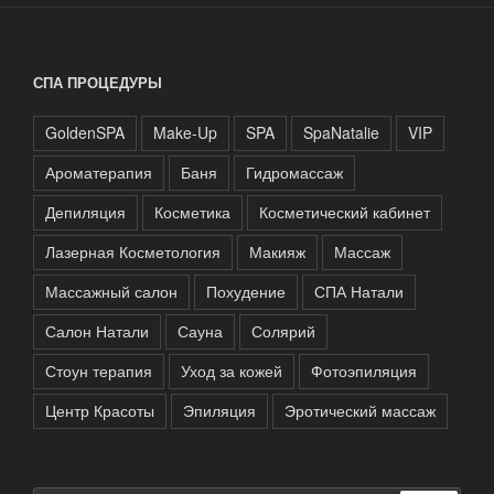
СПА ПРОЦЕДУРЫ
GoldenSPA
Make-Up
SPA
SpaNatalie
VIP
Ароматерапия
Баня
Гидромассаж
Депиляция
Косметика
Косметический кабинет
Лазерная Косметология
Макияж
Массаж
Массажный салон
Похудение
СПА Натали
Салон Натали
Сауна
Солярий
Стоун терапия
Уход за кожей
Фотоэпиляция
Центр Красоты
Эпиляция
Эротический массаж