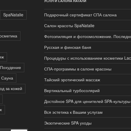
УСЛУГИ САЛОНА НАТАЛИ
SpaNatalie
Подарочный сертификат СПА салона
Салон красоты SpaNatalie
осметика
Фотоэпиляция и фотоомоложение. Последня
Русская и финская баня
яж
Процедуры с использованием косметики Lac
Похудение
СПА-программы в салоне красоны
Сауна
Тайский эротический массаж
од за кожей
Вертикальный турбосолярий
Достойное SPA для ценителей SPA-культуры
ж
Вся эстетика к Вашим услугам
Экзотические SPA уходы