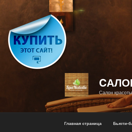
Перейти
к
содержимому
CАЛО
Салон красоты
Главная страница
Бьюти-б