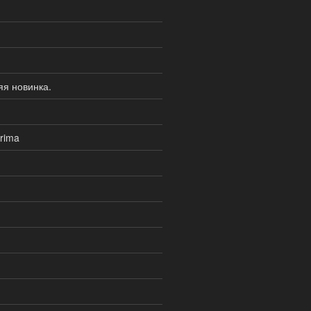
я новинка.
rima