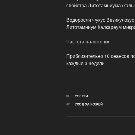
свойства Литотамниума (кальц
Водоросли Фукус Везикулозус
Литотамниум Калкареум микро
Частота наложения:
Приблизительно 10 сеансов по
каждые 3 недели
РУБРИКИ
УСЛУГИ
МЕТКИ
УХОД ЗА КОЖЕЙ