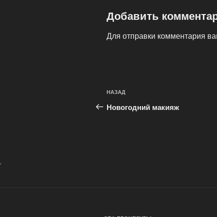
Добавить коммента
Для отправки комментария в
Навигация
Предыдущая
НАЗАД
по
запись:
Новогодний макияж
записям
.