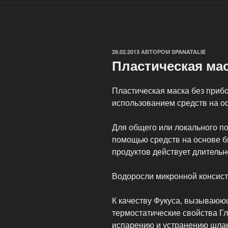
ОПУБЛИКОВАНО
28.02.2013
АВТОРОМ
SPANATALIE
Пластическая ма
Пластическая маска без прибо
использованием средств на о
Для общего или локального по
помощью средств на основе б
продуктов действует длитель
Водоросли микронной консист
К качеству Фукуса, вызываюю
термостатические свойства Г
испарению и устранению шла