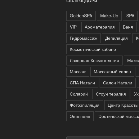
СПА ПРОЦЕДУРЫ
GoldenSPA
Make-Up
SPA
VIP
Ароматерапия
Баня
Гидромассаж
Депиляция
К
Косметический кабинет
Лазерная Косметология
Маки
Массаж
Массажный салон
СПА Натали
Салон Натали
Солярий
Стоун терапия
Ух
Фотоэпиляция
Центр Красоты
Эпиляция
Эротический масса