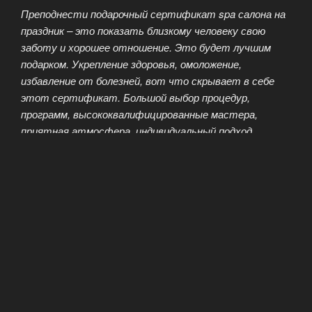
Преподнести подарочный сертификат spa салона на
праздник – это показать близкому человеку свою
заботу и хорошее отношение. Это будет лучшим
подарком. Укрепление здоровья, омоложение,
избавление от болезней, вот что скрывает в себе
этот сертификат. Большой выбор процедур,
программ, высококвалифицированные мастера,
приятная атмосфера, индивидуальный подход,
естественно, что все это ценится выше, чем
банальные подарки – фотоальбомы или безделушки.
Преподнесите своим близким воистину ценный
подарок, вы сами получите удовольствие от той
радости, которую он вызовет.