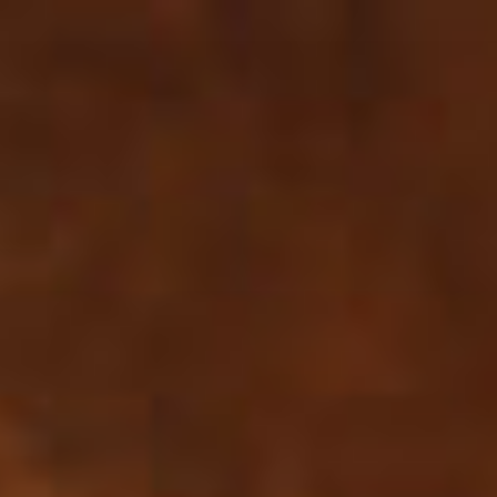
Перейти
к
содержимому