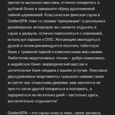
прелести мыльного массажа, отлично попаритесь в
дубовой бочке и завершите обряд вдохновенной
чайной церемонией. Классическая финская сауна в
GoldenSPA тоже со своими “приправами”: в роскошных
дизайнерских интерьерах вы сможете отдыхать в
сауне и джакузи, отлично повеселиться с компанией,
используя караоке и DVD. Желающим омолодиться
душой и телом рекомендуется посетить тибетскую
баню с травяной парной и комплексными массажами.
Любителям медитативных техник – добро пожаловать
в индийскую баню: аюрведический массаж и
целительная баня сведана к вашим услугам. Люксовые
двухуровневые апартаменты турецкого хамама также
встретят вас открытыми дверями: вам захочется не
просто часок-другой попариться и поплавать, а
задержаться на несколько дней – настолько здесь
восхитительно отдыхается!
GoldenSPA – это сауны класса люкс, оазис релакса,