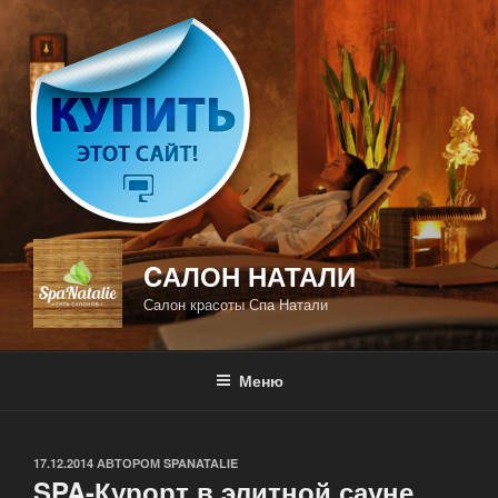
Перейти
к
содержимому
CАЛОН НАТАЛИ
Салон красоты Спа Натали
Меню
ОПУБЛИКОВАНО
17.12.2014
АВТОРОМ
SPANATALIE
SPA-Курорт в элитной сауне