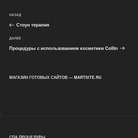
Навигация
Предыдущая
НАЗАД
по
запись:
записям
Стоун терапия
Следующая
ДАЛЕЕ
запись
Процедуры с использованием косметики Collin
МАГАЗИН ГОТОВЫХ САЙТОВ — MARTSITE.RU
.
СПА ПРОЦЕДУРЫ