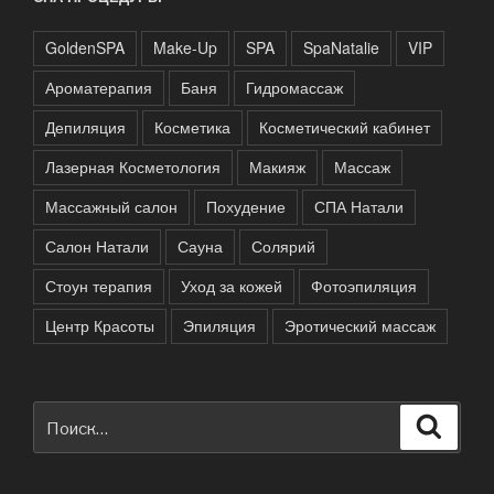
GoldenSPA
Make-Up
SPA
SpaNatalie
VIP
Ароматерапия
Баня
Гидромассаж
Депиляция
Косметика
Косметический кабинет
Лазерная Косметология
Макияж
Массаж
Массажный салон
Похудение
СПА Натали
Салон Натали
Сауна
Солярий
Стоун терапия
Уход за кожей
Фотоэпиляция
Центр Красоты
Эпиляция
Эротический массаж
Искать:
Поиск