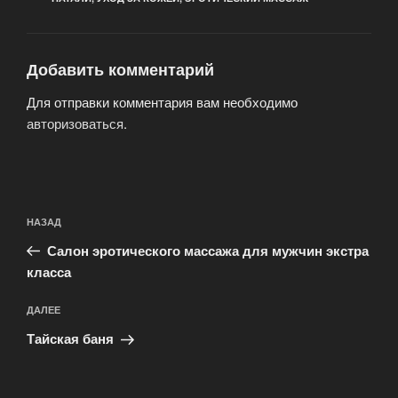
Добавить комментарий
Для отправки комментария вам необходимо
авторизоваться
.
Навигация
Предыдущая
НАЗАД
по
запись:
записям
Салон эротического массажа для мужчин экстра
класса
Следующая
ДАЛЕЕ
запись
Тайская баня