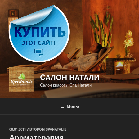
Перейти
к
содержимому
CАЛОН НАТАЛИ
Салон красоты Спа Натали
Меню
ОПУБЛИКОВАНО
08.04.2011
АВТОРОМ
SPANATALIE
Ароматерапия