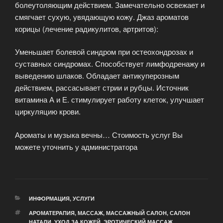
болеутоляющим действием. Замечательно освежает и
смягчает сухую, увядающую кожу. Джаз ароматов
корицы (лечение радикулитов, артритов):
Уменьшает болевой синдром при остеохондрозах и
суставных синдромах. Способствует лимфодренажу и
выведению шлаков. Обладает антикуперозным
действием, рассасывает стрии и рубцы. Источник
витамина А и Е. стимулирует работу клеток, улучшает
циркуляцию крови.
Ароматы и музыка вечны… Стоимость услуг Вы
можете уточнить у администратора
РУБРИКИ
ИНФОРМАЦИЯ
,
УСЛУГИ
МЕТКИ
АРОМАТЕРАПИЯ
,
МАССАЖ
,
МАССАЖНЫЙ САЛОН
,
САЛОН
НАТАЛИ
,
УХОД ЗА КОЖЕЙ
,
ЭРОТИЧЕСКИЙ МАССАЖ