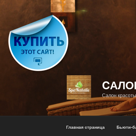
Перейти
к
содержимому
CАЛО
Салон красоты
Главная страница
Бьюти-б