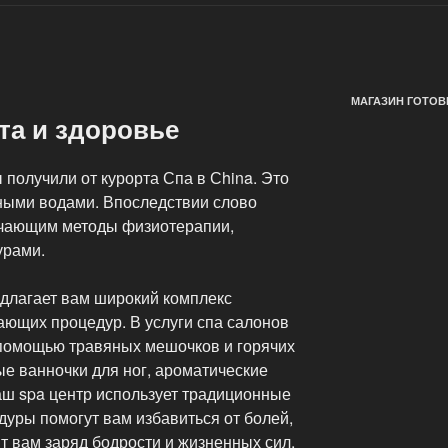
МАГАЗИН ГОТОВ
ота и здоровье
получили от курорта Спа в Сhina. Это
ными водами. Впоследствии слово
ачающим методы физиотерапии,
урами.
едлагает вам широкий комплекс
ющих процедур. В услуги спа салонов
с помощью травяных мешочков и горячих
е ванночки для ног, ароматические
аш spa центр использует традиционные
уры помогут вам избавиться от болей,
т вам заряд бодрости и жизненных сил.