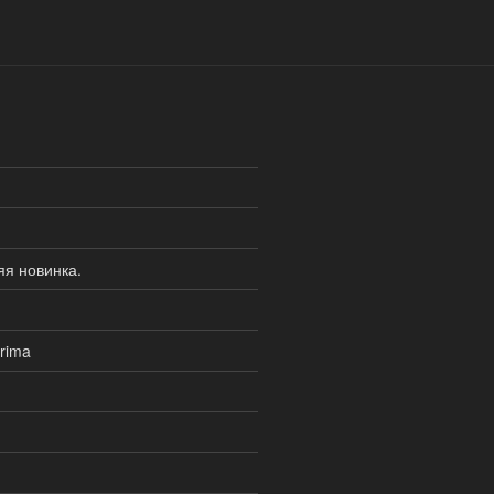
я новинка.
rima