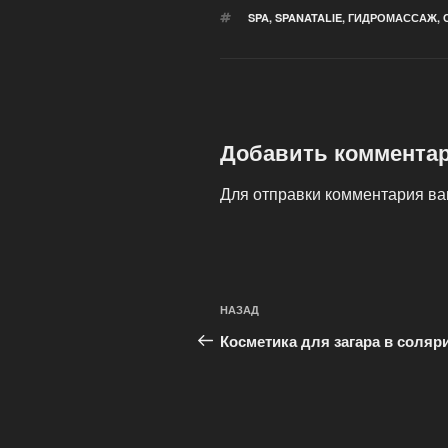
МЕТКИ
SPA
,
SPANATALIE
,
ГИДРОМАССАЖ
,
Добавить коммента
Для отправки комментария в
Навигация
Предыдущая
НАЗАД
по
запись:
Косметика для загара в соляр
записям