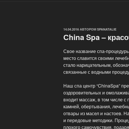
ОПУБЛИКОВАНО
14.04.2016
АВТОРОМ
SPANATALIE
Сhina Spa – крас
Свое название спа-процедуры 
место славится своими лечеб
стало нарицательным, обозн
связанные с водными процед
Наш спа центр “ChinaSpa” пр
оздоровительных и омолажива
входит массаж, в том числе 
камней, обертывания, лечебны
отвары из масел и настоев. Н
и передовые методики. Процед
плохого самочувствия, подаря