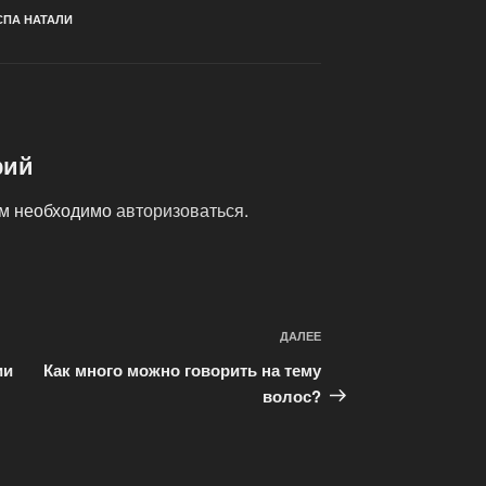
СПА НАТАЛИ
рий
ам необходимо
авторизоваться
.
ДАЛЕЕ
Следующая
запись
ии
Как много можно говорить на тему
волос?