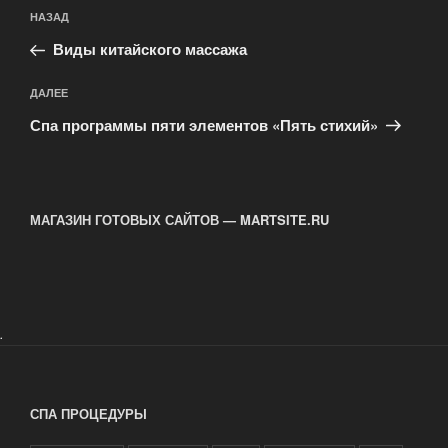
Навигация
Предыдущая
НАЗАД
по
запись:
записям
Виды китайского массажа
Следующая
ДАЛЕЕ
запись
Спа программы пяти элементов «Пять стихий»
МАГАЗИН ГОТОВЫХ САЙТОВ — MARTSITE.RU
.
СПА ПРОЦЕДУРЫ