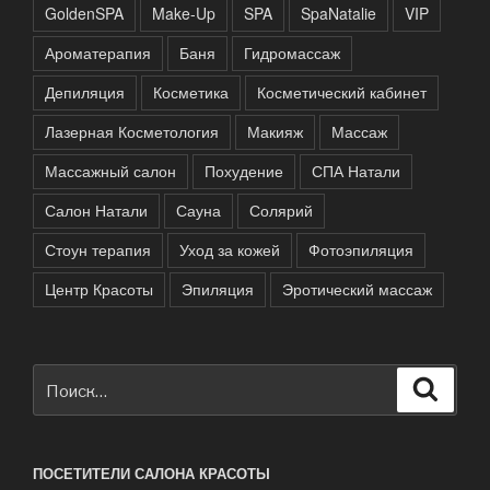
GoldenSPA
Make-Up
SPA
SpaNatalie
VIP
Ароматерапия
Баня
Гидромассаж
Депиляция
Косметика
Косметический кабинет
Лазерная Косметология
Макияж
Массаж
Массажный салон
Похудение
СПА Натали
Салон Натали
Сауна
Солярий
Стоун терапия
Уход за кожей
Фотоэпиляция
Центр Красоты
Эпиляция
Эротический массаж
Искать:
Поиск
ПОСЕТИТЕЛИ САЛОНА КРАСОТЫ