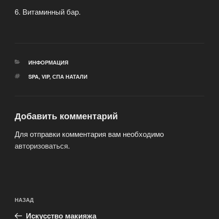
6. Витаминный бар.
РУБРИКИ
ИНФОРМАЦИЯ
МЕТКИ
SPA
,
VIP
,
СПА НАТАЛИ
Добавить комментарий
Для отправки комментария вам необходимо
авторизоваться
.
Навигация
Предыдущая
НАЗАД
по
запись:
записям
Искусство макияжа