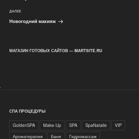
Следующая
ДАЛЕЕ
запись
Новогодний макияж
МАГАЗИН ГОТОВЫХ САЙТОВ — MARTSITE.RU
.
СПА ПРОЦЕДУРЫ
GoldenSPA
Make-Up
SPA
SpaNatalie
VIP
Ароматерапия
Баня
Гидромассаж