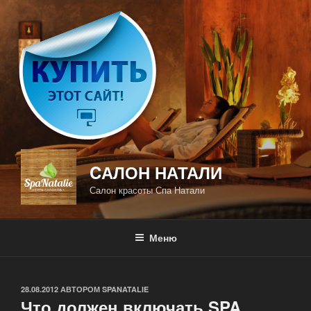
Перейти
к
содержимому
CАЛОН НАТАЛИ
Салон красоты Спа Натали
Меню
ОПУБЛИКОВАНО
28.08.2012
АВТОРОМ
SPANATALIE
Что должен включать SPA