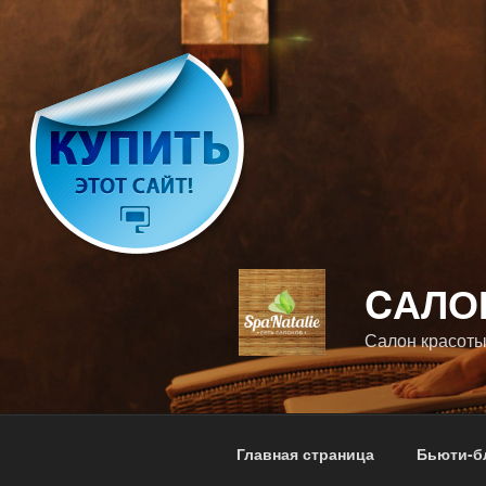
Перейти
к
содержимому
CАЛО
Салон красоты
Главная страница
Бьюти-б