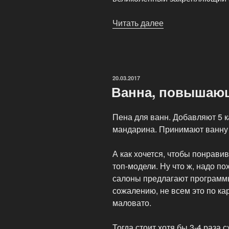
Читать далее
«Спа
программы
китайского
массажа»
ОПУБЛИКОВАНО
20.03.2017
Ванна, повышающ
Пена для ванн. Добавляют 5 к
мандарина. Принимают ванну 
А как хочется, чтобы понрави
топ-модели. Ну что ж, надо по
салоны предлагают программы
сожалению, не всем это по кар
маловато.
Тогда стоит хотя бы 3-4 раза 