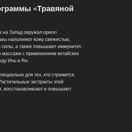
ограммы «Травяной
в на Запад окружал ореол
равы наполняют кожу свежестью,
 силы, а также повышают иммунитет.
о массажи с применением китайских
ду Инь и Ян.
ециально для тех, кто стремится
Растительные экстракты этой
т, восстанавливают и повышают