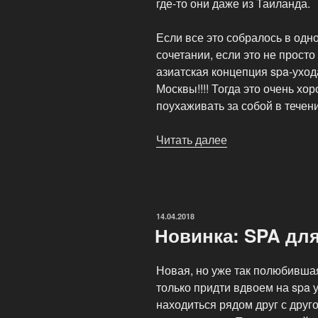
где-то они даже из Таиланда.
Если все это собралось в одно
сочетании, если это не прост
азиатская концепция spa-ухо
Москвы!!!! Тогда это очень хо
поухаживать за собой в течени
Читать далее
«SPA
DAY
—
это
концепция
ОПУБЛИКОВАНО
14.04.2018
отдыха»
Новинка: SPA дл
Новая, но уже так полюбивша
только придти вдвоем на spa 
находиться рядом друг с друг