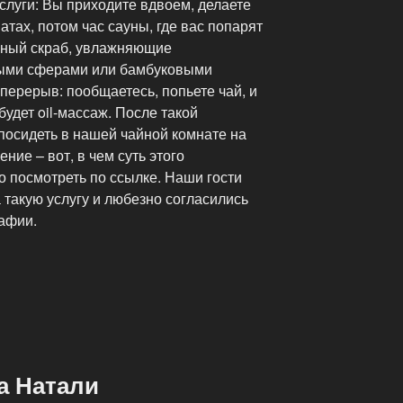
слуги: Вы приходите вдвоем, делаете
атах, потом час сауны, где вас попарят
йный скраб, увлажняющие
ыми сферами или бамбуковыми
перерыв: пообщаетесь, попьете чай, и
удет oil-массаж. После такой
осидеть в нашей чайной комнате на
ние – вот, в чем суть этого
о посмотреть по ссылке. Наши гости
такую услугу и любезно согласились
рафии.
а Натали