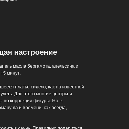
ая настроение
апель масла бергамота, апельсина и
15 минут.
вшееся платье сидело, как на известной
худеть. Для этого многие центры и
 по коррекции фигуры. Но, к
ману да и времени, как всегда,
сходить в сауну, Правильно попариться,