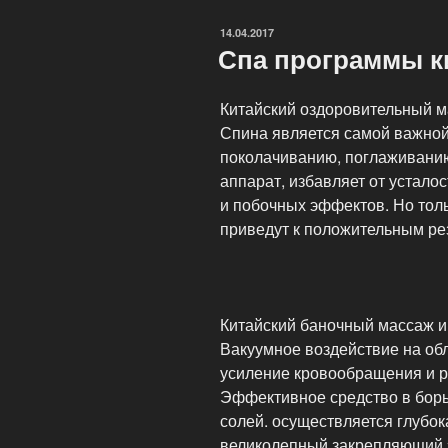
коктейль»»
ОПУБЛИКОВАНО
14.04.2017
Спа программы к
Китайский оздоровительный 
Спина является самой важной
поколачиванию, поглаживанию
аппарат, избавляет от устало
и побочных эффектов. Но тол
приведут к положительным ре
Китайский баночный массаж и
Вакуумное воздействие на обл
усиление кровообращения и 
Эффективное средство в борь
солей. осуществляется глубок
великолепный закрепляющий 