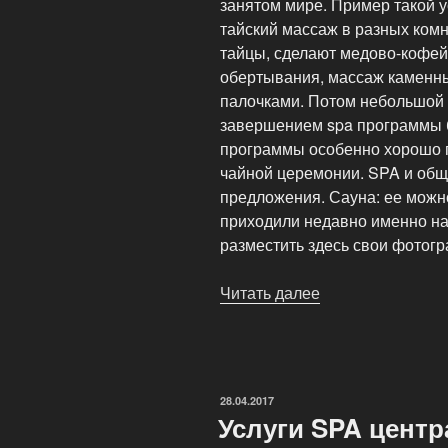
занятом мире. Пример такой у
тайский массаж в разных комн
тайцы, сделают медово-кофе
обертывания, массаж каменн
палочками. Потом небольшой 
завершением spa программы б
программы особенно хорошо п
чайной церемонии. SPA и обще
предложения. Сауна: ее можн
приходили недавно именно на 
разместить здесь свои фотог
Читать далее
«Новинка:
SPA
для
двоих»
ОПУБЛИКОВАНО
28.04.2017
Услуги SPA центр