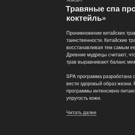
ОПУБЛИКОВАНО
14.04.2017
Травяные спа пр
коктейль»
Проникновение китайских тра
таинственности. Китайские т
восстанавливая тем самым ее
Древние мудрецы считают, чт
трав выравнивают баланс меж
SPA программа разработана сп
вести здоровый образ жизни. 
программы интенсивно питаю
упругость кожи.
Читать далее
«Травяные
спа
программы
«Травяной