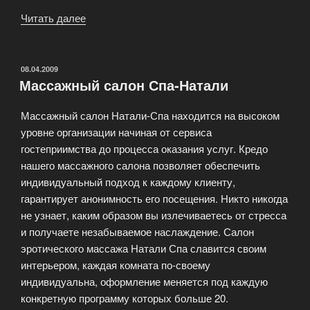
Читать далее
«Иглотерапия
—
на
основе
ОПУБЛИКОВАНО
08.04.2009
Массажный салон Спа-Натали
китайской
традиционной
Массажный салон Натали-Спа находится на высоком
медицины»
уровне организации начиная от сервиса
гостеприимства до процесса оказания услуг. Кредо
нашего массажного салона позволяет обеспечить
индивидуальный подход к каждому клиенту,
гарантирует анонимность его посещения. Никто никогда
не узнает, каким образом вы излечиваетесь от стресса
и получаете незабываемое наслаждение. Салон
эротического массажа Натали Спа славится своим
интерьером, каждая комната по-своему
индивидуальна, оформление меняется под каждую
конкретную программу которых больше 20.