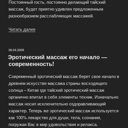
Постоянный гость, постоянно делающий тайский
массаж, будет приятно удивлен предложенным
разнообразием расслабляющих массажей.
Читать далее
«Массажный
салон
Спа-
Натали»
ОПУБЛИКОВАНО
08.04.2009
Эротический массаж его начало —
современность!
Современный эротический массаж берет свое начало в
древнем искусстве массажа страны восходящего
солнца – Китае где тайский эротический массаж
органично впитал в себя элементы техник. Изначально
массаж носил исключительно оздоравливающий
характер. Теперь же эротический массаж используется
как 100% лекарство для души, тела, сознания,
погружая Вас в мир удовольствия и релакса.