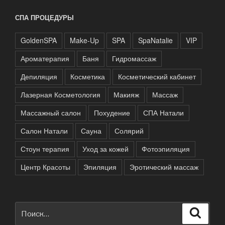
СПА ПРОЦЕДУРЫ
GoldenSPA
Make-Up
SPA
SpaNatalie
VIP
Ароматерапия
Баня
Гидромассаж
Депиляция
Косметика
Косметический кабинет
Лазерная Косметология
Макияж
Массаж
Массажный салон
Похудение
СПА Натали
Салон Натали
Сауна
Солярий
Стоун терапия
Уход за кожей
Фотоэпиляция
Центр Красоты
Эпиляция
Эротический массаж
Искать:
Поиск