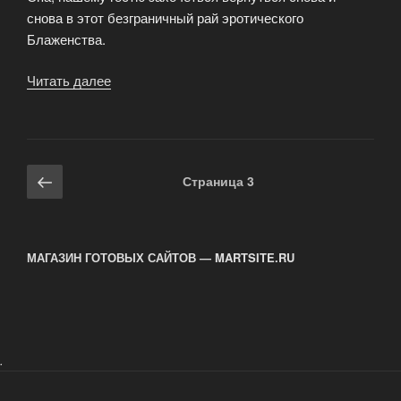
снова в этот безграничный рай эротического
Блаженства.
Читать далее
«Массаж
способен
помочь
с
проблемами
Навигация
Предыдущая
Страница
3
в
по
страница
сексуальной
записям
жизни»
МАГАЗИН ГОТОВЫХ САЙТОВ — MARTSITE.RU
.