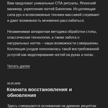
Вам предложат уникальные СПА ритуалы, Японский
маникюр, укрепление ногтей Биогелем. Исцеляющая
сила рук и всевозможные техники массажей согревают
и дают возможность мгновенно расслабиться.
Незаменимая аппаратная методика обработки стопы,
классическая технология, а также забота о
натуральных ногтях – наши возможности совершенны.
Коллекция уходов пополнилась такой востребованной
услугой как моделирование ногтей на руках и ногах.
Читать далее
«Комната
японского
вдохновения
—
ОПУБЛИКОВАНО
06.05.2009
Комната восстановления и
JAPANESE
обновления
GARDEN»
Здесь совершается основанная на древних рецептах