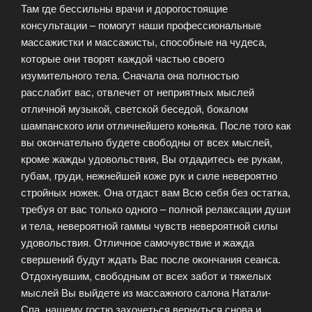
Там где бессильны врачи и дорогостоящие
консультации – помогут наши профессиональные
массажистки и массажисты, способные на чудеса,
которые они творят каждой частью своего
изумительного тела. Сначала она полностью
расслабит вас, отвлечет от неприятных мыслей
отличной музыкой, светской беседой, бокалом
шампанского или отличнейшего коньяка. После того как
вы окончательно будете свободны от всех мыслей,
кроме жажды удовольствия, Вы отдадитесь ее рукам,
губам, груди, нежнейшей коже рук и силе невероятно
стройных ножек. Она отдаст вам Всю себя без остатка,
требуя от вас только одного – полной релаксации души
и тела, невероятной гаммы чувств невероятной силы
удовольствия. Отличное самочувствие и жажда
свершений будут ждать Вас после окончания сеанса.
Отдохнувшим, свободным от всех забот и тяжелых
мыслей Вы выйдете из массажного салона Натали-
Спа, нашему гостю захочеться вернуться снова и