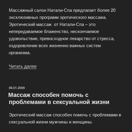
Массажный салон Натали-Спа предлагает более 20
эксклюзивных программ эротического массажа.
Эротический массаж от Натали-Спа – это
непередаваемое блаженство, нескончаемое
удовольствие, превосходное лекарство от стресса,
оздоровление всех жизненно важных систем
организма.
Читать далее
«Эротический
массаж
его
начало
ОПУБЛИКОВАНО
08.01.2009
Массаж способен помочь с
—
проблемами в сексуальной жизни
современность!»
Эротический массаж способен помочь с проблемами в
сексуальной жизни мужчины и женщины.