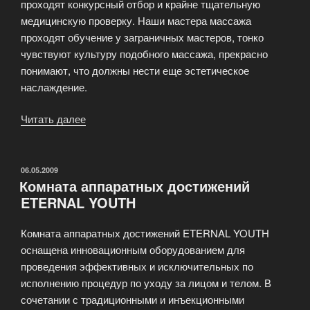
проходят конкурсный отбор и крайне тщательную
медицинскую проверку. Наши мастера массажа
проходят обучение у заграничных мастеров, тонко
чувствуют культуру подобного массажа, прекрасно
понимают, что должны нести еще эстетическое
наслаждение.
Читать далее
«Салон
эротического
массажа
для
ОПУБЛИКОВАНО
06.05.2009
Комната аппаратных достижений
мужчин
ETERNAL YOUTH
экстра
класса»
Комната аппаратных достижений ETERNAL YOUTH
оснащена инновационным оборудованием для
проведения эффективных и исключительных по
исполнению процедур по уходу за лицом и телом. В
сочетании с традиционными и инъекционными