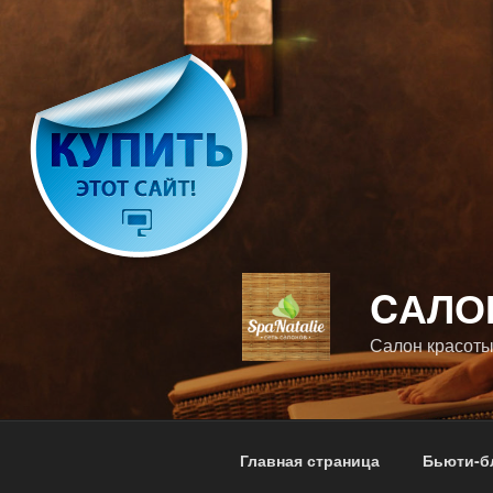
Перейти
к
содержимому
CАЛО
Салон красоты
Главная страница
Бьюти-б