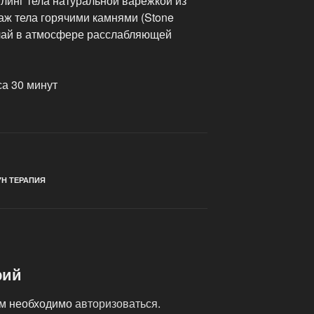
инг тела натуральной варежкой из
аж тела горячими камнями (Stone
 чай в атмосфере расслабляющей
са 30 минут
Н ТЕРАПИЯ
рий
ам необходимо
авторизоваться
.