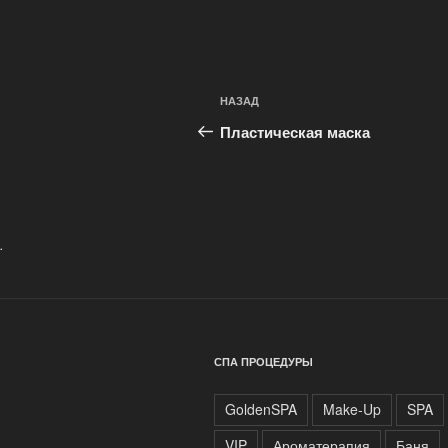
Навигация
Предыдущая
НАЗАД
по
запись:
Пластическая маска
записям
.
СПА ПРОЦЕДУРЫ
GoldenSPA
Make-Up
SPA
VIP
Ароматерапия
Баня