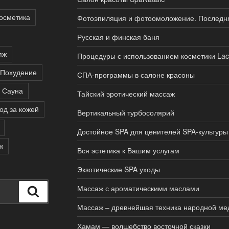
осметика
Фотоэпиляция и фотоомоложение. Последня
Русская и финская баня
яж
Процедуры с использованием косметики Lac
Похудение
СПА-программы в салоне красоны
Сауна
Тайский эротический массаж
од за кожей
Вертикальный турбосолярий
Достойное SPA для ценителей SPA-культуры
ж
Вся эстетика к Вашим услугам
Экзотические SPA уходы
Массаж с ароматическими маслами
Поиск
Массаж – древнейшая техника народной м
Хамам — волшебство восточной сказки