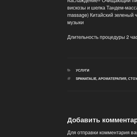
наслаждение» Очищающий пил
вискозы и шелка Тандем-масс
massage) Китайский зеленый
музыки
Длительность процедуры 2 ча
РУБРИКИ
УСЛУГИ
МЕТКИ
SPANATALIE
,
АРОМАТЕРАПИЯ
,
СТОУ
Добавить коммента
Для отправки комментария в