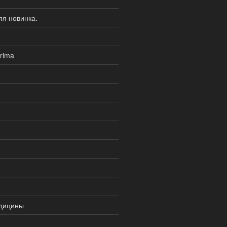
я новинка.
rima
едицины