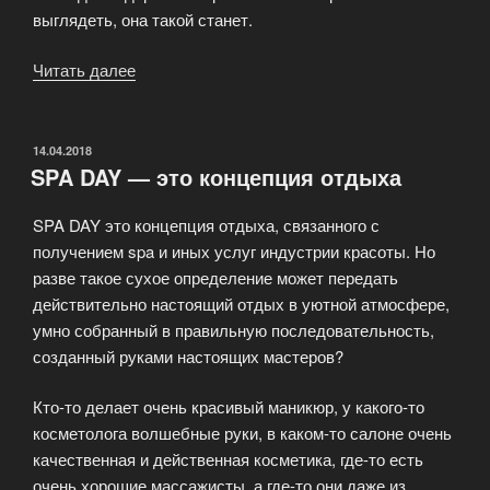
выглядеть, она такой станет.
Читать далее
«Массаж
с
ароматическими
маслами»
ОПУБЛИКОВАНО
14.04.2018
SPA DAY — это концепция отдыха
SPA DAY это концепция отдыха, связанного с
получением spa и иных услуг индустрии красоты. Но
разве такое сухое определение может передать
действительно настоящий отдых в уютной атмосфере,
умно собранный в правильную последовательность,
созданный руками настоящих мастеров?
Кто-то делает очень красивый маникюр, у какого-то
косметолога волшебные руки, в каком-то салоне очень
качественная и действенная косметика, где-то есть
очень хорошие массажисты, а где-то они даже из