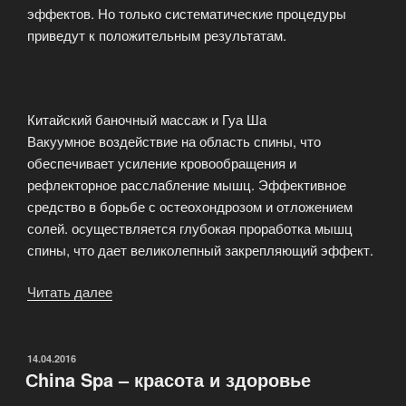
эффектов. Но только систематические процедуры
приведут к положительным результатам.
Китайский баночный массаж и Гуа Ша
Вакуумное воздействие на область спины, что
обеспечивает усиление кровообращения и
рефлекторное расслабление мышц. Эффективное
средство в борьбе с остеохондрозом и отложением
солей. осуществляется глубокая проработка мышц
спины, что дает великолепный закрепляющий эффект.
Читать далее
«Спа
программы
китайского
массажа»
ОПУБЛИКОВАНО
14.04.2016
Сhina Spa – красота и здоровье