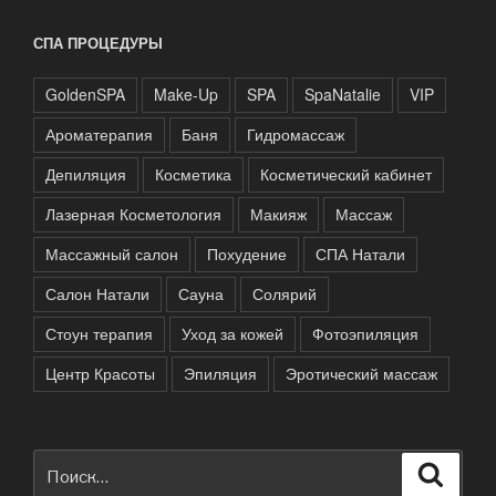
СПА ПРОЦЕДУРЫ
GoldenSPA
Make-Up
SPA
SpaNatalie
VIP
Ароматерапия
Баня
Гидромассаж
Депиляция
Косметика
Косметический кабинет
Лазерная Косметология
Макияж
Массаж
Массажный салон
Похудение
СПА Натали
Салон Натали
Сауна
Солярий
Стоун терапия
Уход за кожей
Фотоэпиляция
Центр Красоты
Эпиляция
Эротический массаж
Искать:
Поиск