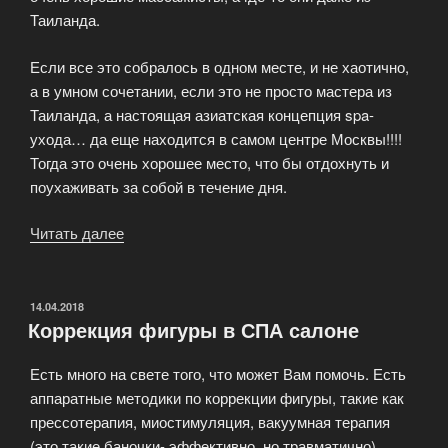
Таиланда.
Если все это собралось в одном месте, и не хаотично,
а в умном сочетании, если это не просто мастера из
Таиланда, а настоящая азиатская концепция spa-
ухода… да еще находится в самом центре Москвы!!!!
Тогда это очень хорошее место, что бы отдохнуть и
поухаживать за собой в течение дня.
Читать далее
«SPA
DAY
—
это
ОПУБЛИКОВАНО
14.04.2018
Коррекция фигуры в СПА салоне
концепция
отдыха»
Есть много на свете того, что может Вам помочь. Есть
аппаратные методики по коррекции фигуры, такие как
прессотерапия, миостимуляция, вакуумная терапия
(это такие баночки- эффективно, но травматично),