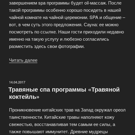
завершением spa программы будет oil-массаж. После
такой программы особенно хорошо посидеть в нашей
чайной комнате на чайной церемонии. SPA и общение –
вот, в чем суть этого предложения. Сауна: ее можно
посмотреть по ссылке. Наши гости приходили недавно
именно на такую услугу и любезно согласились
разместить здесь свои фотографии.
Читать далее
«Новинка:
SPA
для
двоих»
ОПУБЛИКОВАНО
14.04.2017
Травяные спа программы «Травяной
коктейль»
Проникновение китайских трав на Запад окружал ореол
таинственности. Китайские травы наполняют кожу
свежестью, восстанавливая тем самым ее силы, а
также повышают иммунитет. Древние мудрецы