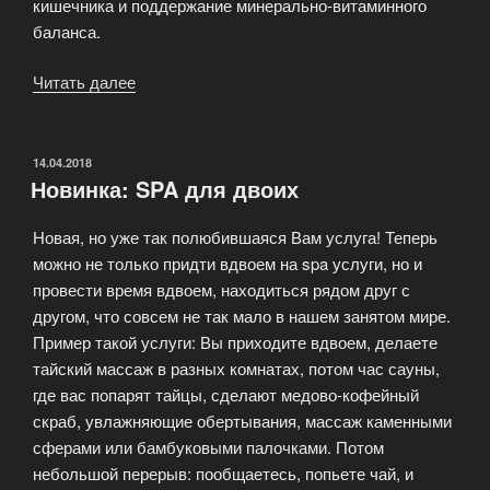
кишечника и поддержание минерально-витаминного
баланса.
Читать далее
«Коррекция
фигуры
в
СПА
ОПУБЛИКОВАНО
14.04.2018
Новинка: SPA для двоих
салоне»
Новая, но уже так полюбившаяся Вам услуга! Теперь
можно не только придти вдвоем на spa услуги, но и
провести время вдвоем, находиться рядом друг с
другом, что совсем не так мало в нашем занятом мире.
Пример такой услуги: Вы приходите вдвоем, делаете
тайский массаж в разных комнатах, потом час сауны,
где вас попарят тайцы, сделают медово-кофейный
скраб, увлажняющие обертывания, массаж каменными
сферами или бамбуковыми палочками. Потом
небольшой перерыв: пообщаетесь, попьете чай, и