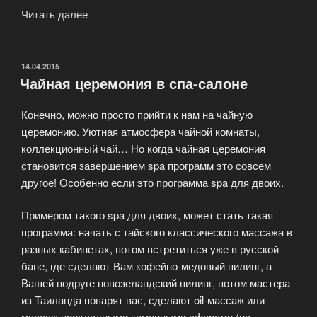
Читать далее
«Сhina
Spa
–
красота
ОПУБЛИКОВАНО
14.04.2015
Чайная церемония в спа-салоне
и
здоровье»
Конечно, можно просто прийти к нам на чайную
церемонию. Уютная атмосфера чайной комнаты,
коллекционный чай… Но когда чайная церемония
становится завершением spa программ это совсем
другое! Особенно если это программа spa для двоих.
Примером такого spa для двоих, может стать такая
программа: начать с тайского классического массажа в
разных кабинетах, потом встретиться уже в русской
бане, где сделают Вам кофейно-медовый пилинг, а
Вашей подруге новозеландский пилинг, потом мастера
из Таиланда попарят вас, сделают oil-массаж или
массаж прохладными каменными сферами (на