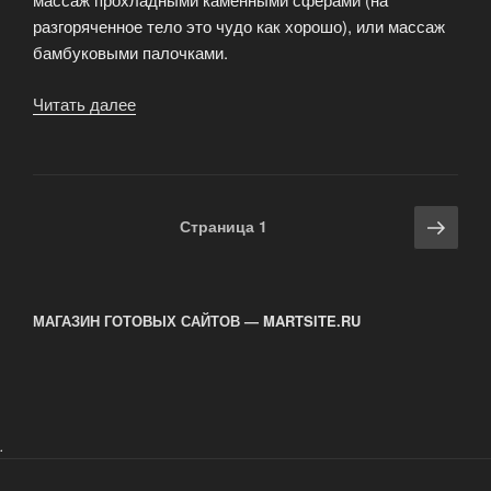
разгоряченное тело это чудо как хорошо), или массаж
бамбуковыми палочками.
Читать далее
«Чайная
церемония
в
спа-
салоне»
Навигация
Сле
Страница
1
по
стра
записям
МАГАЗИН ГОТОВЫХ САЙТОВ — MARTSITE.RU
.