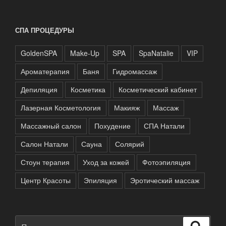
СПА ПРОЦЕДУРЫ
GoldenSPA
Make-Up
SPA
SpaNatalie
VIP
Ароматерапия
Баня
Гидромассаж
Депиляция
Косметика
Косметический кабинет
Лазерная Косметология
Макияж
Массаж
Массажный салон
Похудение
СПА Натали
Салон Натали
Сауна
Солярий
Стоун терапия
Уход за кожей
Фотоэпиляция
Центр Красоты
Эпиляция
Эротический массаж
Искать:
Поиск