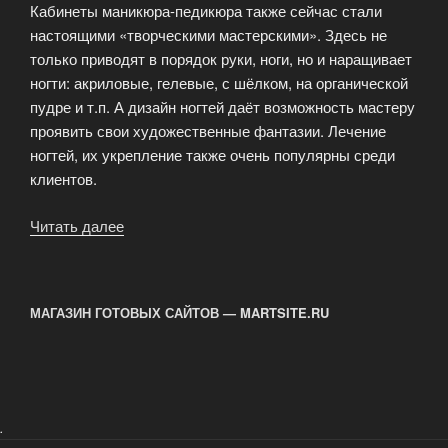
Кабинеты маникюра-педикюра также сейчас стали
настоящими «творческими мастерскими». Здесь не
только приводят в порядок руки, ноги, но и наращивает
ногти: акриловые, гелевые, с шёлком, на органической
пудре и т.п. А дизайн ногтей даёт возможность мастеру
проявить свои художественные фантазии. Лечение
ногтей, их укрепление также очень популярны среди
клиентов.
Читать далее
«Встреча
клиента
с
косметологом»
МАГАЗИН ГОТОВЫХ САЙТОВ — MARTSITE.RU
.