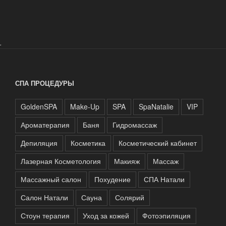
.
СПА ПРОЦЕДУРЫ
GoldenSPA
Make-Up
SPA
SpaNatalie
VIP
Ароматерапия
Баня
Гидромассаж
Депиляция
Косметика
Косметический кабинет
Лазерная Косметология
Макияж
Массаж
Массажный салон
Похудение
СПА Натали
Салон Натали
Сауна
Солярий
Стоун терапия
Уход за кожей
Фотоэпиляция