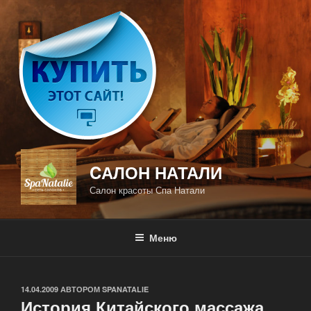
Перейти
к
содержимому
CАЛОН НАТАЛИ
Салон красоты Спа Натали
Меню
ОПУБЛИКОВАНО
14.04.2009
АВТОРОМ
SPANATALIE
История Китайского массажа