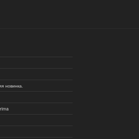
я новинка.
rima