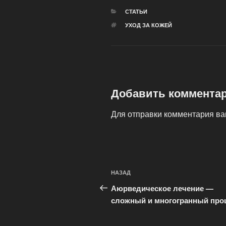
РУБРИКИ
СТАТЬИ
МЕТКИ
УХОД ЗА КОЖЕЙ
Добавить коммента
Для отправки комментария в
Навигация
Предыдущая
НАЗАД
по
запись:
Аюрведическое лечение —
записям
сложный и многогранный про