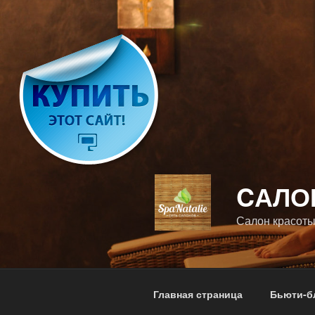
Перейти
к
содержимому
CАЛО
Салон красоты
Главная страница
Бьюти-б