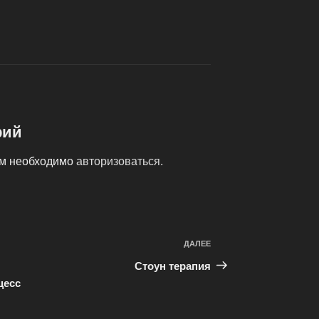
рий
ам необходимо
авторизоваться
.
ДАЛЕЕ
Следующая
запись
Стоун терапия
цесс